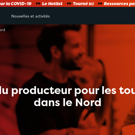
ur la COVID-19
Le Hotlist
Tourné ici
Ressources pou
Nouvelles et activités
ord
u producteur pour les t
dans le Nord