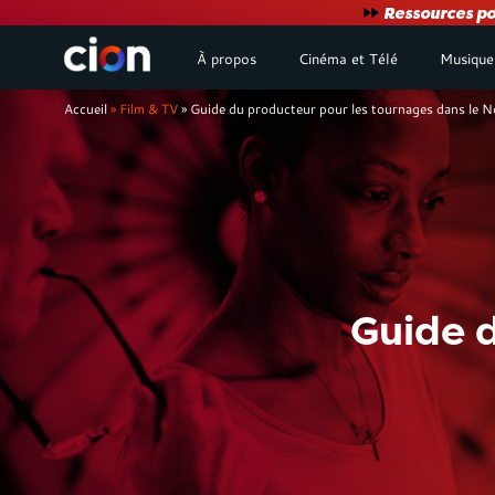
User
Ressources po
À propos
Cinéma et Télé
Musique
account
Fil
Accueil
Film & TV
Guide du producteur pour les tournages dans le N
menu
d'Ariane
Guide d